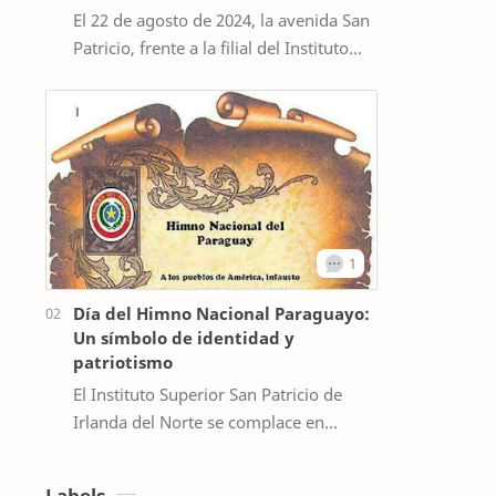
El 22 de agosto de 2024, la avenida San
Patricio, frente a la filial del Instituto
Superior en Ciencias de la Salud San
Patricio de Irlanda del Norte…
Día del Himno Nacional Paraguayo:
Un símbolo de identidad y
patriotismo
El Instituto Superior San Patricio de
Irlanda del Norte se complace en
conmemorar el Día del Himno Nacional
Paraguayo, que se recuerda cada 20 de
Labels