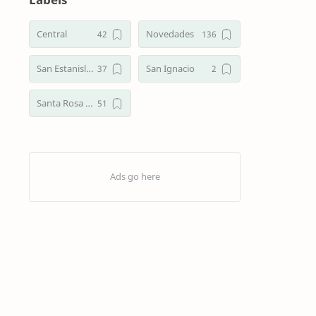
may…
Central
Novedades
San Estanislao
San Ignacio
Santa Rosa del Aguaray