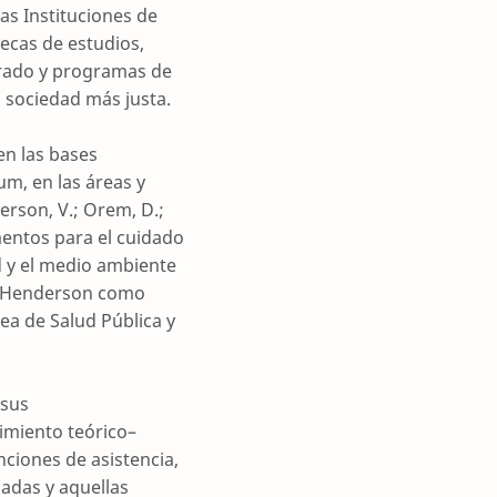
as Instituciones de
ecas de estudios,
grado y programas de
 sociedad más justa.
en las bases
lum, en las áreas y
erson, V.; Orem, D.;
amentos para el cuidado
d y el medio ambiente
ia Henderson como
ea de Salud Pública y
 sus
imiento teórico–
nciones de asistencia,
zadas y aquellas