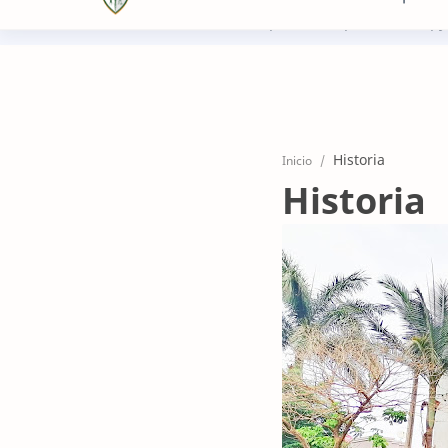
+5952961668
recepcion@sanpatricio.edu.py
Inicio
Historia