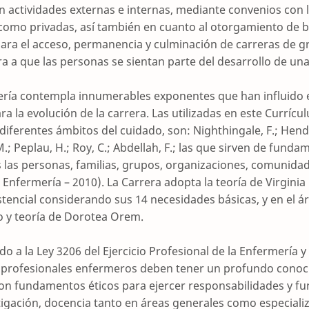
en actividades externas e internas, mediante convenios con l
 como privadas, así también en cuanto al otorgamiento de b
para el acceso, permanencia y culminación de carreras de 
 a que las personas se sientan parte del desarrollo de una
ería contempla innumerables exponentes que han influido 
ara la evolución de la carrera. Las utilizadas en este Currícu
diferentes ámbitos del cuidado, son: Nighthingale, F.; Hend
; Peplau, H.; Roy, C.; Abdellah, F.; las que sirven de fund
 las personas, familias, grupos, organizaciones, comunida
 Enfermería – 2010). La Carrera adopta la teoría de Virgin
stencial considerando sus 14 necesidades básicas, y en el ár
o y teoría de Dorotea Orem.
 a la Ley 3206 del Ejercicio Profesional de la Enfermería y
 profesionales enfermeros deben tener un profundo conoc
 con fundamentos éticos para ejercer responsabilidades y fu
tigación, docencia tanto en áreas generales como especiali