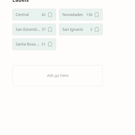
may…
Central
Novedades
San Estanislao
San Ignacio
Santa Rosa del Aguaray