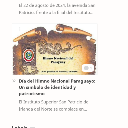
El 22 de agosto de 2024, la avenida San
Patricio, frente a la filial del Instituto
Superior en Ciencias de la Salud San
Patricio de Irlanda del Norte…
Día del Himno Nacional Paraguayo:
Un símbolo de identidad y
patriotismo
El Instituto Superior San Patricio de
Irlanda del Norte se complace en
conmemorar el Día del Himno Nacional
Paraguayo, que se recuerda cada 20 de
Labels