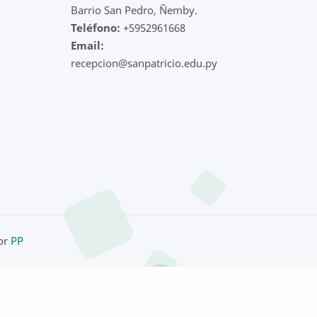
Barrio San Pedro, Ñemby.
Teléfono:
+5952961668
Email:
recepcion@sanpatricio.edu.py
por
PP